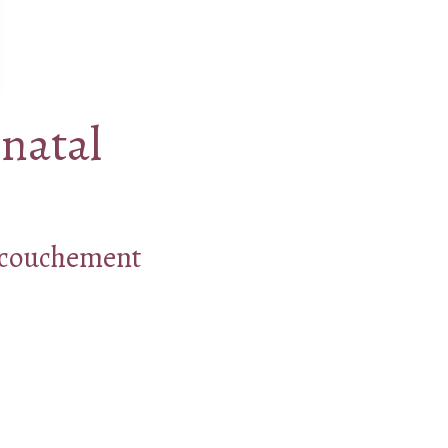
énatal
accouchement